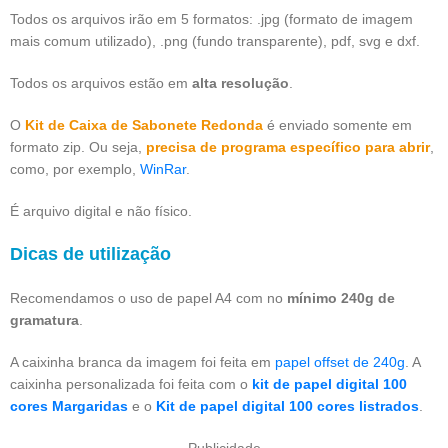
Todos os arquivos irão em 5 formatos: .jpg (formato de imagem
mais comum utilizado), .png (fundo transparente), pdf, svg e dxf.
Todos os arquivos estão em
alta resolução
.
O
Kit de Caixa de Sabonete Redonda
é enviado somente em
formato zip. Ou seja,
precisa de programa específico para abrir
,
como, por exemplo,
WinRar
.
É arquivo digital e não físico.
Dicas de utilização
Recomendamos o uso de papel A4 com no
mínimo 240g de
gramatura
.
A caixinha branca da imagem foi feita em
papel offset de 240g
. A
caixinha personalizada foi feita com o
kit de papel digital 100
cores Margaridas
e o
Kit de papel digital 100 cores listrados
.
Publicidade