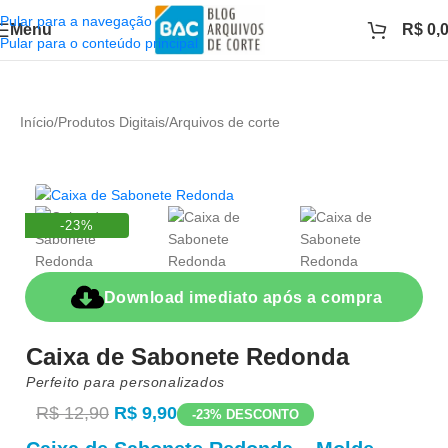
Pular para a navegação
Menu
R$
0,
Pular para o conteúdo principal
Início
/
Produtos Digitais
/
Arquivos de corte
-23%
Download imediato após a compra
Caixa de Sabonete Redonda
Perfeito para personalizados
R$
12,90
R$
9,90
-23% DESCONTO