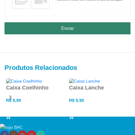
Enviar
Produtos Relacionados
Caixa Coelhinho
Caixa Lanche
C
K
R$
9,90
R$
9,90
ADICIONAR AO CARRINHO
ADICIONAR AO CARRINHO
R