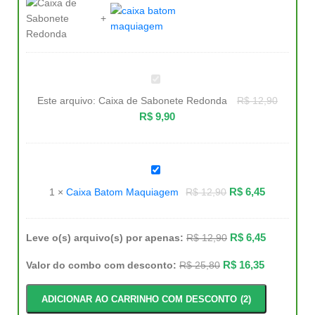
Caixa
de
Sabonete
Este arquivo:
Caixa de Sabonete Redonda
R$
12,90
Redonda
R$
9,90
Caixa
Batom
Maquiagem
R$
6,45
1
×
Caixa Batom Maquiagem
R$
12,90
R$
6,45
Leve o(s) arquivo(s) por apenas:
R$
12,90
R$
16,35
Valor do combo com desconto:
R$
25,80
ADICIONAR AO CARRINHO COM DESCONTO
2