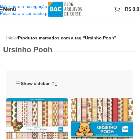
Pular para a navegação
Menu
R$
0,
Pular para o conteúdo principal
Início
/
Produtos marcados com a tag “Ursinho Pooh”
Ursinho Pooh
Show sidebar