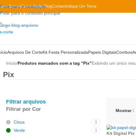
uem Somos
Pular para a navegação
Como Ajudar
Blog
Contato
Indique Um Tema
Pular para o conteúdo principal
nício
Arquivos De Corte
Kit Festa Personalizada
Papeis Digitais
Combos
A
Início
/
Produtos marcados com a tag “Pix”
Exibindo um único resu
Pix
Filtrar arquivos
Filtrar por Cor
Mostrar
Cinza
1
Verde
1
Kit Digital Pix