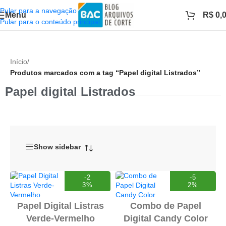
Pular para a navegação
Menu
R$
0,
Pular para o conteúdo principal
Início
/
Produtos marcados com a tag “Papel digital Listrados”
Papel digital Listrados
Show sidebar
-2
-5
3%
2%
Papel Digital Listras
Combo de Papel
Verde-Vermelho
Digital Candy Color