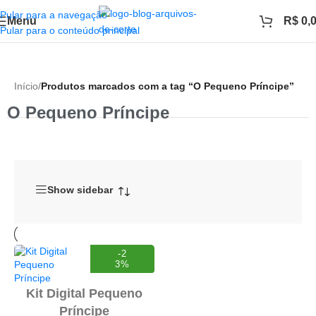
Pular para a navegação
Menu
R$
0,
Pular para o conteúdo principal
Início
/
Produtos marcados com a tag “O Pequeno Príncipe”
O Pequeno Príncipe
Show sidebar
-2
3%
Kit Digital Pequeno
Príncipe