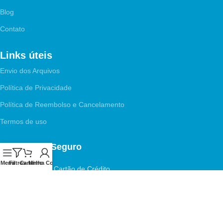
Blog
Contato
Links úteis
Envio dos Arquivos
Política de Privacidade
Política de Reembolso e Cancelamento
Termos de uso
Pagamento Seguro
Menu
Filtros
Carrinho
Minha Conta
Aceitamos PIX e Cartão de Crédito
© 2026 por
Blog Arquivos de Corte