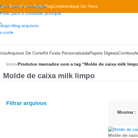
uem Somos
Pular para a navegação
Como Ajudar
Blog
Contato
Indique Um Tema
Pular para o conteúdo principal
nício
Arquivos De Corte
Kit Festa Personalizada
Papeis Digitais
Combos
A
Início
/
Produtos marcados com a tag “Molde de caixa milk limp
Molde de caixa milk limpo
Filtrar arquivos
Mostrar
Molde de caix