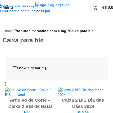
Pular para a navegação
Menu
R$
0,
Pular para o conteúdo principal
Início
/
Produtos marcados com a tag “Caixa para bis”
Caixa para bis
Show sidebar
Arquivo de Corte –
Caixa 2 BIS Dia das
Caixa 2 BIS de Natal
Mães 2024
R$
9,90
R$
9,90