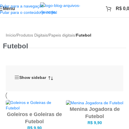
Pular para a navegação
Menu
R$
0,
Pular para o conteúdo principal
Início
/
Produtos Digitais
/
Papeis digitais
/
Futebol
Futebol
Show sidebar
Menina Jogadora de
Goleiros e Goleiras de
Futebol
Futebol
R$
9,90
R$
9,90