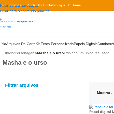
uem Somos
Pular para a navegação
Como Ajudar
Blog
Contato
Indique Um Tema
Pular para o conteúdo principal
nício
Arquivos De Corte
Kit Festa Personalizada
Papeis Digitais
Combos
A
Início
/
Personagens
/
Masha e o urso
Exibindo um único resultado
Masha e o urso
Filtrar arquivos
Mostrar
Papel digital 