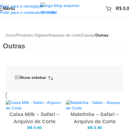
Pular para a navegação
Menu
R$
0,
Pular para o conteúdo principal
Início
/
Produtos Digitais
/
Arquivos de corte
/
Caixas
/
Outras
Outras
Show sidebar
Caixa Milk – Safari –
Maletinha – Safari –
Arquivo de Corte
Arquivo de Corte
R$
5,90
R$
5,90